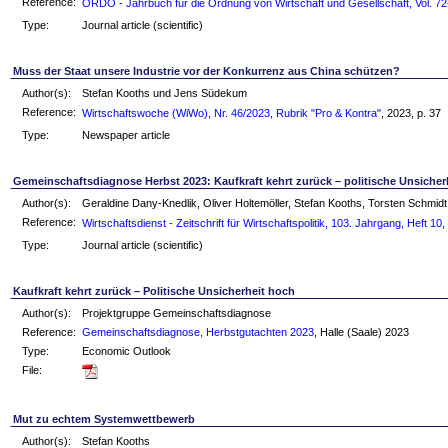
Reference:
ORDO - Jahrbuch für die Ordnung von Wirtschaft und Gesellschaft, Vol. 72
Type:
Journal article (scientific)
Muss der Staat unsere Industrie vor der Konkurrenz aus China schützen?
Author(s):
Stefan Kooths und Jens Südekum
Reference:
Wirtschaftswoche (WiWo), Nr. 46/2023, Rubrik "Pro & Kontra"
, 2023, p. 37
Type:
Newspaper article
Gemeinschaftsdiagnose Herbst 2023: Kaufkraft kehrt zurück – politische Unsicher
Author(s):
Geraldine Dany-Knedlik, Oliver Holtemöller, Stefan Kooths, Torsten Schmi
Reference:
Wirtschaftsdienst - Zeitschrift für Wirtschaftspolitik, 103. Jahrgang, Heft 10
,
Type:
Journal article (scientific)
Kaufkraft kehrt zurück – Politische Unsicherheit hoch
Author(s):
Projektgruppe Gemeinschaftsdiagnose
Reference:
Gemeinschaftsdiagnose, Herbstgutachten 2023
, Halle (Saale) 2023
Type:
Economic Outlook
File:
Mut zu echtem Systemwettbewerb
Author(s):
Stefan Kooths