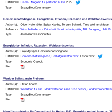
Reference:
Cicero - Magazin für politische Kultur
, 2022
Type:
Essay/Blog/Commentary
Gemeinschaftsdiagnose: Energiekrise, Inflation, Rezession und Wohlstandsverlus
Author(s):
Oliver Holtemöller, Stefan Kooths, Torsten Schmidt, Timo Wollmershäuser
Reference:
Wirtschaftsdienst - Zeitschrift für Wirtschaftspolitik, 102. Jahrgang, Heft 10
,
Type:
Journal article (scientific)
Energiekrise: Inflation, Rezession, Wohlstandsverlust
Author(s):
Projektgruppe Gemeinschaftsdiagnose
Reference:
Gemeinschaftsdiagnose, Herbstgutachten 2022
, Essen 2022
Type:
Economic Outlook
File:
Weniger Ballast, mehr Freiraum
Author(s):
Stefan Kooths
Reference:
Wohlstand für alle - Marktwirtschaft kann Krise besser, Sonderveröffentlic
Type:
Essay/Blog/Commentary
File:
Mittelfristprojektion für Deutschland im Herbst 2022: Energieknappheit lastet auf