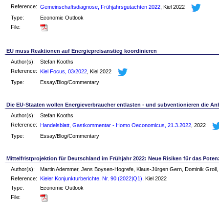
Reference:
Gemeinschaftsdiagnose, Frühjahrsgutachten 2022
, Kiel 2022
Type:
Economic Outlook
File:
EU muss Reaktionen auf Energiepreisanstieg koordinieren
Author(s):
Stefan Kooths
Reference:
Kiel Focus, 03/2022
, Kiel 2022
Type:
Essay/Blog/Commentary
Die EU-Staaten wollen Energieverbraucher entlasten - und subventionieren die Anb
Author(s):
Stefan Kooths
Reference:
Handelsblatt, Gastkommentar - Homo Oeconomicus, 21.3.2022
, 2022
Type:
Essay/Blog/Commentary
Mittelfristprojektion für Deutschland im Frühjahr 2022: Neue Risiken für das Pot
Author(s):
Martin Ademmer, Jens Boysen-Hogrefe, Klaus-Jürgen Gern, Dominik Groll, 
Reference:
Kieler Konjunkturberichte, Nr. 90 (2022|Q1)
, Kiel 2022
Type:
Economic Outlook
File: