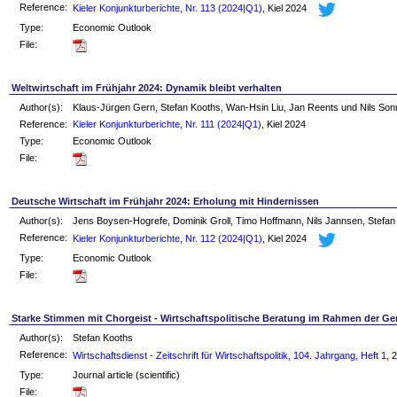
Reference:
Kieler Konjunkturberichte, Nr. 113 (2024|Q1)
, Kiel 2024
Type:
Economic Outlook
File:
Weltwirtschaft im Frühjahr 2024: Dynamik bleibt verhalten
Author(s):
Klaus-Jürgen Gern, Stefan Kooths, Wan-Hsin Liu, Jan Reents und Nils So
Reference:
Kieler Konjunkturberichte, Nr. 111 (2024|Q1)
, Kiel 2024
Type:
Economic Outlook
File:
Deutsche Wirtschaft im Frühjahr 2024: Erholung mit Hindernissen
Author(s):
Jens Boysen-Hogrefe, Dominik Groll, Timo Hoffmann, Nils Jannsen, Stefan
Reference:
Kieler Konjunkturberichte, Nr. 112 (2024|Q1)
, Kiel 2024
Type:
Economic Outlook
File:
Starke Stimmen mit Chorgeist - Wirtschaftspolitische Beratung im Rahmen der G
Author(s):
Stefan Kooths
Reference:
Wirtschaftsdienst - Zeitschrift für Wirtschaftspolitik, 104. Jahrgang, Heft 1
, 
Type:
Journal article (scientific)
File: