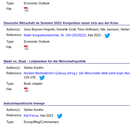
Type:
Economic Outlook
File:
Deutsche Wirtschaft im Sommer 2023: Konjunktur tastet sich aus der Krise
Author(s):
Jens Boysen-Hogrefe, Dominik Groll, Timo Hoffmann, Nils Jannsen, Stefan
Reference:
Kieler Konjunkturberichte, Nr. 104 (2023|Q2)
, Kiel 2023
Type:
Economic Outlook
File:
Markt vs. Staat - Leitplanken für die Wirtschaftspolitik
Author(s):
Stefan Kooths
Reference:
Norbert Berthold/Jörn Quitzau (Hrsg.): Die Wirtschafts-Welt steht Kopf, Abs
129-139
Type:
Book chapter
File:
Industriepolitische Irrwege
Author(s):
Stefan Kooths
Reference:
Kiel Focus
, Kiel 2023
Type:
Essay/Blog/Commentary