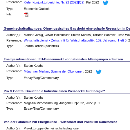
Reference:
Kieler Konjunkturberichte, Nr. 92 (2022|Q2)
, Kiel 2022
Type:
Economic Outlook
File:
Gemeinschaftsdiagnose: Ohne russisches Gas droht eine scharfe Rezession in D
Author(s):
Martin Gornig, Oliver Holtemöller, Stefan Kooths, Torsten Schmidt, Timo W
Reference:
Wirtschaftsdienst - Zeitschrift für Wirtschaftspolitik, 102. Jahrgang, Heft 5
, 
Type:
Journal article (scientific)
Energiesubventionen: EU-Binnenmarkt vor nationalen Alleingängen schützen
Author(s):
Stefan Kooths
Reference:
Münchner Merkur: Stimme der Ökonomen
, 2022
Type:
Essay/Blog/Commentary
Pro & Contra: Braucht die Industrie einen Preisdeckel für Energie?
Author(s):
Stefan Kooths
Reference:
Magazin Mitbestimmung, Ausgabe 02|2022, 2022, p. 9
Type:
Essay/Blog/Commentary
Von der Pandemie zur Energiekrise – Wirtschaft und Politik im Dauerstress
Author(s):
Projektgruppe Gemeinschaftsdiagnose