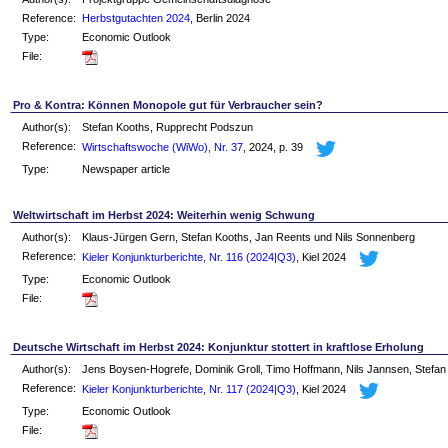
Reference:
Herbstgutachten 2024
, Berlin 2024
Type:
Economic Outlook
File:
Pro & Kontra: Können Monopole gut für Verbraucher sein?
Author(s):
Stefan Kooths, Rupprecht Podszun
Reference:
Wirtschaftswoche (WiWo), Nr. 37
, 2024, p. 39
Type:
Newspaper article
Weltwirtschaft im Herbst 2024: Weiterhin wenig Schwung
Author(s):
Klaus-Jürgen Gern, Stefan Kooths, Jan Reents und Nils Sonnenberg
Reference:
Kieler Konjunkturberichte, Nr. 116 (2024|Q3)
, Kiel 2024
Type:
Economic Outlook
File:
Deutsche Wirtschaft im Herbst 2024: Konjunktur stottert in kraftlose Erholung
Author(s):
Jens Boysen-Hogrefe, Dominik Groll, Timo Hoffmann, Nils Jannsen, Stefan
Reference:
Kieler Konjunkturberichte, Nr. 117 (2024|Q3)
, Kiel 2024
Type:
Economic Outlook
File: