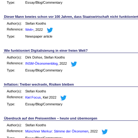
Type:
Essay/Blog/Commentary
Dieser Mann bewies schon vor 100 Jahren, dass Staatswirtschaft nicht funktionier
Author(s):
Stefan Kooths
Reference:
Welt+
, 2022
Type:
Newspaper article
Wie funktioniert Digitalisierung in einer freien Welt?
Author(s):
Dirk Dohse, Stefan Kooths
Reference:
INSM-Ökonomenblog
, 2022
Type:
Essay/Blog/Commentary
Inflation: Treiber wechseln, Risiken bleiben
Author(s):
Stefan Kooths
Reference:
Kiel Focus
, Kiel 2022
Type:
Essay/Blog/Commentary
Überdruck auf den Preisventilen – heute und übermorgen
Author(s):
Stefan Kooths
Reference:
Münchner Merkur: Stimme der Ökonomen
, 2022
Type:
Essay/Blog/Commentary