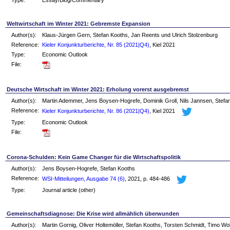
Weltwirtschaft im Winter 2021: Gebremste Expansion
Author(s):
Klaus-Jürgen Gern, Stefan Kooths, Jan Reents und Ulrich Stolzenburg
Reference:
Kieler Konjunkturberichte, Nr. 85 (2021|Q4)
, Kiel 2021
Type:
Economic Outlook
File:
Deutsche Wirtschaft im Winter 2021: Erholung vorerst ausgebremst
Author(s):
Martin Ademmer, Jens Boysen-Hogrefe, Dominik Groll, Nils Jannsen, Stef
Reference:
Kieler Konjunkturberichte, Nr. 86 (2021|Q4)
, Kiel 2021
Type:
Economic Outlook
File:
Corona-Schulden: Kein Game Changer für die Wirtschaftspolitik
Author(s):
Jens Boysen-Hogrefe, Stefan Kooths
Reference:
WSI-Mitteilungen, Ausgabe 74 (6)
, 2021, p. 484-486
Type:
Journal article (other)
Gemeinschaftsdiagnose: Die Krise wird allmählich überwunden
Author(s):
Martin Gornig, Oliver Holtemöller, Stefan Kooths, Torsten Schmidt, Timo W