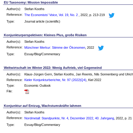
EU Taxonomy: Mission Impossible
Author(s):
Stefan Kooths
Reference:
The Economists' Voice, Vol. 19, No. 2
, 2022, p. 213-219
Type:
Journal article (scientific)
Konjunkturperspektiven: Kleines Plus, große Risiken
Author(s):
Stefan Kooths
Reference:
Münchner Merkur: Stimme der Ökonomen
, 2022
Type:
Essay/Blog/Commentary
Weltwirtschaft im Winter 2022: Wenig Auftrieb, viel Gegenwind
Author(s):
Klaus-Jürgen Gern, Stefan Kooths, Jan Reents, Nils Sonnenberg und Ulric
Reference:
Kieler Konjunkturberichte, Nr. 97 (2022|Q4)
, Kiel 2022
Type:
Economic Outlook
File:
Konjunktur auf Entzug, Wachstumskräfte lahmen
Author(s):
Stefan Kooths
Reference:
Nordmetall: Standpunkte, Nr. 4, Dezember 2022, 40. Jahrgang
, 2022, p. 21
Type:
Essay/Blog/Commentary