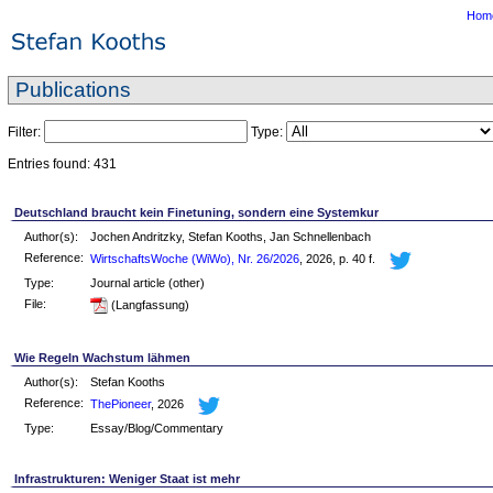
Hom
Publications
Filter:
Type:
Entries found: 431
Deutschland braucht kein Finetuning, sondern eine Systemkur
Author(s):
Jochen Andritzky, Stefan Kooths, Jan Schnellenbach
Reference:
WirtschaftsWoche (WiWo), Nr. 26/2026
, 2026, p. 40 f.
Type:
Journal article (other)
File:
(Langfassung)
Wie Regeln Wachstum lähmen
Author(s):
Stefan Kooths
Reference:
ThePioneer
, 2026
Type:
Essay/Blog/Commentary
Infrastrukturen: Weniger Staat ist mehr