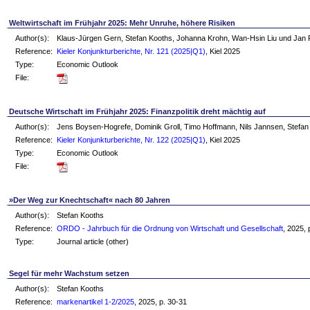
Weltwirtschaft im Frühjahr 2025: Mehr Unruhe, höhere Risiken
Author(s):
Klaus-Jürgen Gern, Stefan Kooths, Johanna Krohn, Wan-Hsin Liu und Jan
Reference:
Kieler Konjunkturberichte, Nr. 121 (2025|Q1)
, Kiel 2025
Type:
Economic Outlook
File:
Deutsche Wirtschaft im Frühjahr 2025: Finanzpolitik dreht mächtig auf
Author(s):
Jens Boysen-Hogrefe, Dominik Groll, Timo Hoffmann, Nils Jannsen, Stefan
Reference:
Kieler Konjunkturberichte, Nr. 122 (2025|Q1)
, Kiel 2025
Type:
Economic Outlook
File:
»Der Weg zur Knechtschaft« nach 80 Jahren
Author(s):
Stefan Kooths
Reference:
ORDO - Jahrbuch für die Ordnung von Wirtschaft und Gesellschaft
, 2025,
Type:
Journal article (other)
Segel für mehr Wachstum setzen
Author(s):
Stefan Kooths
Reference:
markenartikel 1-2/2025
, 2025, p. 30-31