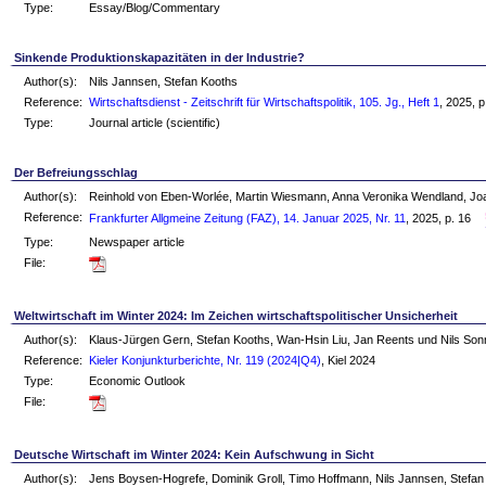
Type:
Essay/Blog/Commentary
Sinkende Produktionskapazitäten in der Industrie?
Author(s):
Nils Jannsen, Stefan Kooths
Reference:
Wirtschaftsdienst - Zeitschrift für Wirtschaftspolitik, 105. Jg., Heft 1
, 2025, 
Type:
Journal article (scientific)
Der Befreiungsschlag
Author(s):
Reinhold von Eben-Worlée, Martin Wiesmann, Anna Veronika Wendland, Joac
Reference:
Frankfurter Allgmeine Zeitung (FAZ), 14. Januar 2025, Nr. 11
, 2025, p. 16
Type:
Newspaper article
File:
Weltwirtschaft im Winter 2024: Im Zeichen wirtschaftspolitischer Unsicherheit
Author(s):
Klaus-Jürgen Gern, Stefan Kooths, Wan-Hsin Liu, Jan Reents und Nils So
Reference:
Kieler Konjunkturberichte, Nr. 119 (2024|Q4)
, Kiel 2024
Type:
Economic Outlook
File:
Deutsche Wirtschaft im Winter 2024: Kein Aufschwung in Sicht
Author(s):
Jens Boysen-Hogrefe, Dominik Groll, Timo Hoffmann, Nils Jannsen, Stefan