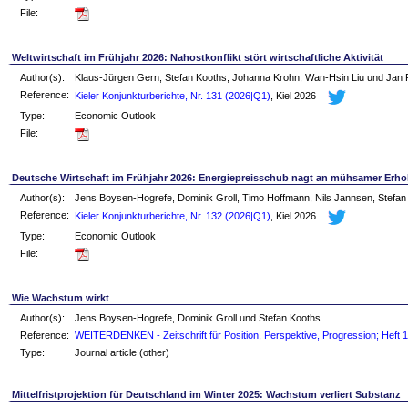
File:
Weltwirtschaft im Frühjahr 2026: Nahostkonflikt stört wirtschaftliche Aktivität
Author(s):
Klaus-Jürgen Gern, Stefan Kooths, Johanna Krohn, Wan-Hsin Liu und Jan
Reference:
Kieler Konjunkturberichte, Nr. 131 (2026|Q1)
, Kiel 2026
Type:
Economic Outlook
File:
Deutsche Wirtschaft im Frühjahr 2026: Energiepreisschub nagt an mühsamer Erh
Author(s):
Jens Boysen-Hogrefe, Dominik Groll, Timo Hoffmann, Nils Jannsen, Stefan
Reference:
Kieler Konjunkturberichte, Nr. 132 (2026|Q1)
, Kiel 2026
Type:
Economic Outlook
File:
Wie Wachstum wirkt
Author(s):
Jens Boysen-Hogrefe, Dominik Groll und Stefan Kooths
Reference:
WEITERDENKEN - Zeitschrift für Position, Perspektive, Progression; Heft 
Type:
Journal article (other)
Mittelfristprojektion für Deutschland im Winter 2025: Wachstum verliert Substanz