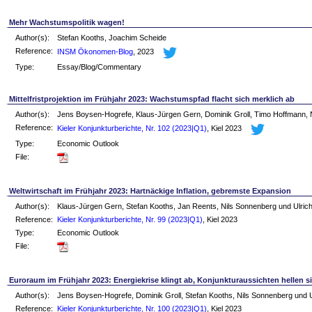
Mehr Wachstumspolitik wagen!
Author(s):
Stefan Kooths, Joachim Scheide
Reference:
INSM Ökonomen-Blog
, 2023
Type:
Essay/Blog/Commentary
Mittelfristprojektion im Frühjahr 2023: Wachstumspfad flacht sich merklich ab
Author(s):
Jens Boysen-Hogrefe, Klaus-Jürgen Gern, Dominik Groll, Timo Hoffmann, N
Reference:
Kieler Konjunkturberichte, Nr. 102 (2023|Q1)
, Kiel 2023
Type:
Economic Outlook
File:
Weltwirtschaft im Frühjahr 2023: Hartnäckige Inflation, gebremste Expansion
Author(s):
Klaus-Jürgen Gern, Stefan Kooths, Jan Reents, Nils Sonnenberg und Ulric
Reference:
Kieler Konjunkturberichte, Nr. 99 (2023|Q1)
, Kiel 2023
Type:
Economic Outlook
File:
Euroraum im Frühjahr 2023: Energiekrise klingt ab, Konjunkturaussichten hellen s
Author(s):
Jens Boysen-Hogrefe, Dominik Groll, Stefan Kooths, Nils Sonnenberg und U
Reference:
Kieler Konjunkturberichte, Nr. 100 (2023|Q1)
, Kiel 2023