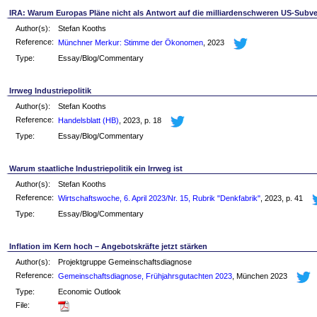
IRA: Warum Europas Pläne nicht als Antwort auf die milliardenschweren US-Sub
Author(s):
Stefan Kooths
Reference:
Münchner Merkur: Stimme der Ökonomen
, 2023
Type:
Essay/Blog/Commentary
Irrweg Industriepolitik
Author(s):
Stefan Kooths
Reference:
Handelsblatt (HB)
, 2023, p. 18
Type:
Essay/Blog/Commentary
Warum staatliche Industriepolitik ein Irrweg ist
Author(s):
Stefan Kooths
Reference:
Wirtschaftswoche, 6. April 2023/Nr. 15, Rubrik "Denkfabrik"
, 2023, p. 41
Type:
Essay/Blog/Commentary
Inflation im Kern hoch – Angebotskräfte jetzt stärken
Author(s):
Projektgruppe Gemeinschaftsdiagnose
Reference:
Gemeinschaftsdiagnose, Frühjahrsgutachten 2023
, München 2023
Type:
Economic Outlook
File: