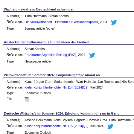
Wachstumskräfte in Deutschland schwinden
Author(s):
Timo Hoffmann, Stefan Kooths
Reference:
Die Volkswirtschaft - Plattform für Wirtschaftspolitik
, 2024
Type:
Journal article (other)
Ansteckender Enthusiasmus für die Ideen der Freiheit
Author(s):
Stefan Kooths
Reference:
Frankfurter Allgmeine Zeitung (FAZ)
, 2024
Type:
Newspaper article
Weltwirtschaft im Sommer 2024: Konjunkturgefälle nimmt ab
Author(s):
Klaus-Jürgen Gern, Stefan Kooths, Wan-Hsin Liu, Jan Reents und Nils So
Reference:
Kieler Konjunkturberichte, Nr. 114 (2024|Q2)
, Kiel 2024
Type:
Economic Outlook
File:
Deutsche Wirtschaft im Sommer 2024: Erholung kommt mühsam in Gang
Author(s):
Joscha Beckmann, Jens Boysen-Hogrefe, Dominik Groll, Timo Hoffmann, Ni
Reference:
Kieler Konjunkturberichte, Nr. 115 (2024|Q2)
, Kiel 2024
Type:
Economic Outlook