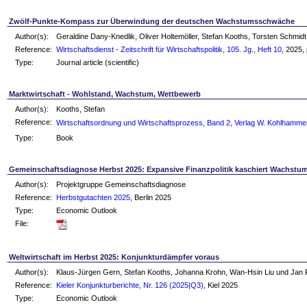
Zwölf-Punkte-Kompass zur Überwindung der deutschen Wachstumsschwäche
Author(s):
Geraldine Dany-Knedlik, Oliver Holtemöller, Stefan Kooths, Torsten Schmi
Reference:
Wirtschaftsdienst - Zeitschrift für Wirtschaftspolitik, 105. Jg., Heft 10
, 2025,
Type:
Journal article (scientific)
Marktwirtschaft - Wohlstand, Wachstum, Wettbewerb
Author(s):
Kooths, Stefan
Reference:
Wirtschaftsordnung und Wirtschaftsprozess, Band 2, Verlag W. Kohlhamme
Type:
Book
Gemeinschaftsdiagnose Herbst 2025: Expansive Finanzpolitik kaschiert Wachst
Author(s):
Projektgruppe Gemeinschaftsdiagnose
Reference:
Herbstgutachten 2025
, Berlin 2025
Type:
Economic Outlook
File:
Weltwirtschaft im Herbst 2025: Konjunkturdämpfer voraus
Author(s):
Klaus-Jürgen Gern, Stefan Kooths, Johanna Krohn, Wan-Hsin Liu und Jan
Reference:
Kieler Konjunkturberichte, Nr. 126 (2025|Q3)
, Kiel 2025
Type:
Economic Outlook