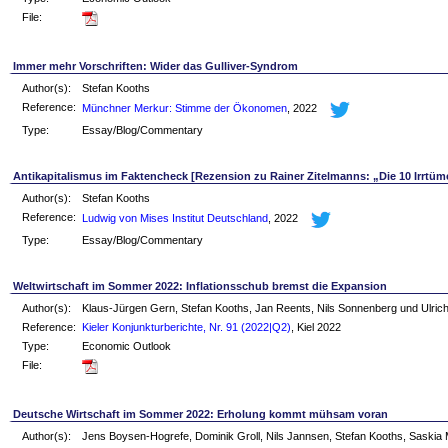
File:
Immer mehr Vorschriften: Wider das Gulliver-Syndrom
Author(s):
Stefan Kooths
Reference:
Münchner Merkur: Stimme der Ökonomen
, 2022
Type:
Essay/Blog/Commentary
Antikapitalismus im Faktencheck [Rezension zu Rainer Zitelmanns: „Die 10 Irrtümer 
Author(s):
Stefan Kooths
Reference:
Ludwig von Mises Institut Deutschland
, 2022
Type:
Essay/Blog/Commentary
Weltwirtschaft im Sommer 2022: Inflationsschub bremst die Expansion
Author(s):
Klaus-Jürgen Gern, Stefan Kooths, Jan Reents, Nils Sonnenberg und Ulric
Reference:
Kieler Konjunkturberichte, Nr. 91 (2022|Q2)
, Kiel 2022
Type:
Economic Outlook
File:
Deutsche Wirtschaft im Sommer 2022: Erholung kommt mühsam voran
Author(s):
Jens Boysen-Hogrefe, Dominik Groll, Nils Jannsen, Stefan Kooths, Saski