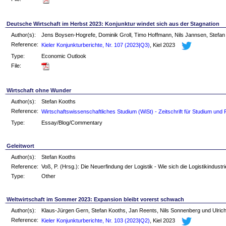
Deutsche Wirtschaft im Herbst 2023: Konjunktur windet sich aus der Stagnation
Author(s):
Jens Boysen-Hogrefe, Dominik Groll, Timo Hoffmann, Nils Jannsen, Stefan
Reference:
Kieler Konjunkturberichte, Nr. 107 (2023|Q3)
, Kiel 2023
Type:
Economic Outlook
File:
Wirtschaft ohne Wunder
Author(s):
Stefan Kooths
Reference:
Wirtschaftswissenschaftliches Studium (WiSt) - Zeitschrift für Studium und
Type:
Essay/Blog/Commentary
Geleitwort
Author(s):
Stefan Kooths
Reference:
Voß, P. (Hrsg.): Die Neuerfindung der Logistik - Wie sich die Logistikindustrie
Type:
Other
Weltwirtschaft im Sommer 2023: Expansion bleibt vorerst schwach
Author(s):
Klaus-Jürgen Gern, Stefan Kooths, Jan Reents, Nils Sonnenberg und Ulric
Reference:
Kieler Konjunkturberichte, Nr. 103 (2023|Q2)
, Kiel 2023