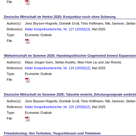
File:
Deutsche Wirtschaft im Herbst 2025: Konjunktur noch ohne Schwung
Author(s):
Jens Boysen-Hogrefe, Dominik Groll, Timo Hoffmann, Nils Jannsen, Stefan
Reference:
Kieler Konjunkturberichte, Nr. 127 (2025|Q3)
, Kiel 2025
Type:
Economic Outlook
File:
Weltwirtschaft im Sommer 2025: Handelspolitischer Gegenwind bremst Expansion
Author(s):
Klaus-Jürgen Gern, Stefan Kooths, Wan-Hsin Liu und Jan Reents
Reference:
Kieler Konjunkturberichte, Nr. 124 (2025|Q2)
, Kiel 2025
Type:
Economic Outlook
File:
Deutsche Wirtschaft im Sommer 2025: Talsohle erreicht, Erholungssignale verdich
Author(s):
Jens Boysen-Hogrefe, Dominik Groll, Timo Hoffmann, Nils Jannsen, Stefan
Reference:
Kieler Konjunkturberichte, Nr. 125 (2025|Q2)
, Kiel 2025
Type:
Economic Outlook
File:
Friendshoring: Von Torheiten, Trugschlüssen und Tretminen