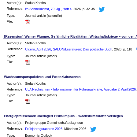
Author(s):
Stefan Kooths
Reference:
ifo Schnelldienst, 79. Jg., Heft 4
, 2026, p. 32-35
Type:
Journal article (scientific)
File:
[Rezension] Werner Plumpe, Gefährliche Rivalitäten: Wirtschaftskriege – von den 
Author(s):
Stefan Kooths
Reference:
Cicero, April 2026, SALON/Literaturen: Das politische Buch
, 2026, p. 118
Type:
Journal article (other)
File:
Wachstumsperspektiven und Potenzialreserven
Author(s):
Stefan Kooths
Reference:
ULA Nachrichten - Informationen für Führungskräfte, Ausgabe 2, April 2026
Type:
Journal article (other)
File:
Energiepreisschock überlagert Fiskalimpuls – Wachstumskräfte versiegen
Author(s):
Projektgruppe Gemeinschaftsdiagnose
Reference:
Frühjahrsgutachten 2026
, München 2026
Type:
Economic Outlook