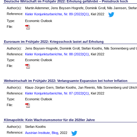
Deutsche Wirtschaft im Frühjahr 2022: Erholung gefährdet – Preisdruck hoch
Author(s):
Martin Ademmer, Jens Boysen-Hogrefe, Dominik Groll, Nils Jannsen, Stef
Reference:
Kieler Konjunkturberichte, Nr. 89 (2022|Q1)
, Kiel 2022
Type:
Economic Outlook
File:
Euroraum im Frühjahr 2022: Kriegsschock lastet auf Erholung
Author(s):
Jens Boysen-Hogrefe, Dominik Groll, Stefan Kooths, Nils Sonnenberg und U
Reference:
Kieler Konjunkturberichte, Nr. 88 (2022|Q1)
, Kiel 2022
Type:
Economic Outlook
File:
Weltwirtschaft im Frühjahr 2022: Verlangsamte Expansion bei hoher Inflation
Author(s):
Klaus-Jürgen Gern, Stefan Kooths, Jan Reents, Nils Sonnenberg und Ulric
Reference:
Kieler Konjunkturberichte, Nr. 87 (2022|Q1)
, Kiel 2022
Type:
Economic Outlook
File:
Klimapolitik: Kein Wachstumsmotor für die 2020er Jahre
Author(s):
Stefan Kooths
Reference:
Austrian Institute, Blog
, 2022