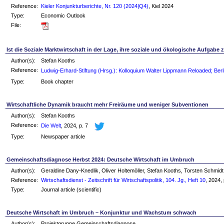
Reference:
Kieler Konjunkturberichte, Nr. 120 (2024|Q4)
, Kiel 2024
Type:
Economic Outlook
File:
Ist die Soziale Marktwirtschaft in der Lage, ihre soziale und ökologische Aufgabe z
Author(s):
Stefan Kooths
Reference:
Ludwig-Erhard-Stiftung (Hrsg.): Kolloquium Walter Lippmann Reloaded; Berl
Type:
Book chapter
Wirtschaftliche Dynamik braucht mehr Freiräume und weniger Subventionen
Author(s):
Stefan Kooths
Reference:
Die Welt
, 2024, p. 7
Type:
Newspaper article
Gemeinschaftsdiagnose Herbst 2024: Deutsche Wirtschaft im Umbruch
Author(s):
Geraldine Dany-Knedlik, Oliver Holtemöller, Stefan Kooths, Torsten Schmi
Reference:
Wirtschaftsdienst - Zeitschrift für Wirtschaftspolitik, 104. Jg., Heft 10
, 2024,
Type:
Journal article (scientific)
Deutsche Wirtschaft im Umbruch – Konjunktur und Wachstum schwach
Author(s):
Projektgruppe Gemeinschaftsdiagnose