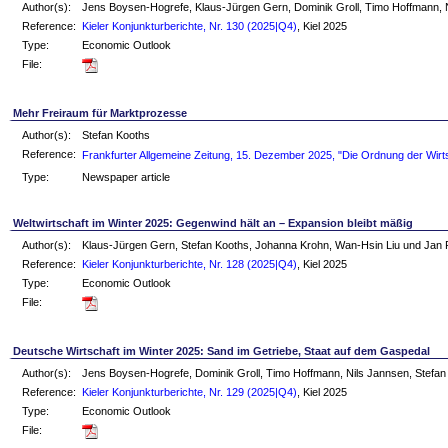
Author(s):
Jens Boysen-Hogrefe, Klaus-Jürgen Gern, Dominik Groll, Timo Hoffmann, N
Reference:
Kieler Konjunkturberichte, Nr. 130 (2025|Q4)
, Kiel 2025
Type:
Economic Outlook
File:
Mehr Freiraum für Marktprozesse
Author(s):
Stefan Kooths
Reference:
Frankfurter Allgemeine Zeitung, 15. Dezember 2025, "Die Ordnung der Wirt
Type:
Newspaper article
Weltwirtschaft im Winter 2025: Gegenwind hält an – Expansion bleibt mäßig
Author(s):
Klaus-Jürgen Gern, Stefan Kooths, Johanna Krohn, Wan-Hsin Liu und Jan
Reference:
Kieler Konjunkturberichte, Nr. 128 (2025|Q4)
, Kiel 2025
Type:
Economic Outlook
File:
Deutsche Wirtschaft im Winter 2025: Sand im Getriebe, Staat auf dem Gaspedal
Author(s):
Jens Boysen-Hogrefe, Dominik Groll, Timo Hoffmann, Nils Jannsen, Stefan
Reference:
Kieler Konjunkturberichte, Nr. 129 (2025|Q4)
, Kiel 2025
Type:
Economic Outlook
File: