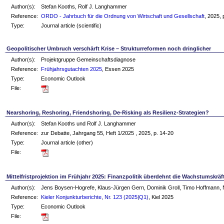
Author(s):
Stefan Kooths, Rolf J. Langhammer
Reference:
ORDO - Jahrbuch für die Ordnung von Wirtschaft und Gesellschaft
, 2025,
Type:
Journal article (scientific)
Geopolitischer Umbruch verschärft Krise – Strukturreformen noch dringlicher
Author(s):
Projektgruppe Gemeinschaftsdiagnose
Reference:
Frühjahrsgutachten 2025
, Essen 2025
Type:
Economic Outlook
File:
Nearshoring, Reshoring, Friendshoring, De-Risking als Resilienz-Strategien?
Author(s):
Stefan Kooths und Rolf J. Langhammer
Reference:
zur Debatte, Jahrgang 55, Heft 1/2025 , 2025, p. 14-20
Type:
Journal article (other)
File:
Mittelfristprojektion im Frühjahr 2025: Finanzpolitik überdehnt die Wachstumskräf
Author(s):
Jens Boysen-Hogrefe, Klaus-Jürgen Gern, Dominik Groll, Timo Hoffmann, N
Reference:
Kieler Konjunkturberichte, Nr. 123 (2025|Q1)
, Kiel 2025
Type:
Economic Outlook
File: