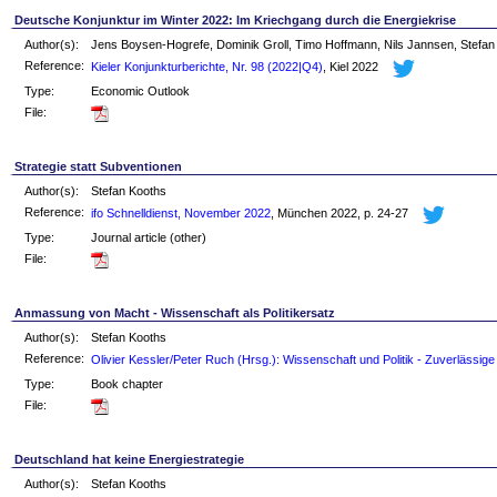
Deutsche Konjunktur im Winter 2022: Im Kriechgang durch die Energiekrise
Author(s):
Jens Boysen-Hogrefe, Dominik Groll, Timo Hoffmann, Nils Jannsen, Stefan
Reference:
Kieler Konjunkturberichte, Nr. 98 (2022|Q4)
, Kiel 2022
Type:
Economic Outlook
File:
Strategie statt Subventionen
Author(s):
Stefan Kooths
Reference:
ifo Schnelldienst, November 2022
, München 2022, p. 24-27
Type:
Journal article (other)
File:
Anmassung von Macht - Wissenschaft als Politikersatz
Author(s):
Stefan Kooths
Reference:
Olivier Kessler/Peter Ruch (Hrsg.): Wissenschaft und Politik - Zuverlässige od
Type:
Book chapter
File:
Deutschland hat keine Energiestrategie
Author(s):
Stefan Kooths