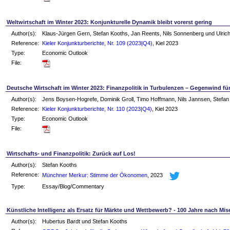
Weltwirtschaft im Winter 2023: Konjunkturelle Dynamik bleibt vorerst gering
Author(s):
Klaus-Jürgen Gern, Stefan Kooths, Jan Reents, Nils Sonnenberg und Ulric
Reference:
Kieler Konjunkturberichte, Nr. 109 (2023|Q4)
, Kiel 2023
Type:
Economic Outlook
File:
Deutsche Wirtschaft im Winter 2023: Finanzpolitik in Turbulenzen – Gegenwind fü
Author(s):
Jens Boysen-Hogrefe, Dominik Groll, Timo Hoffmann, Nils Jannsen, Stefan
Reference:
Kieler Konjunkturberichte, Nr. 110 (2023|Q4)
, Kiel 2023
Type:
Economic Outlook
File:
Wirtschafts- und Finanzpolitik: Zurück auf Los!
Author(s):
Stefan Kooths
Reference:
Münchner Merkur: Stimme der Ökonomen
, 2023
Type:
Essay/Blog/Commentary
Künstliche Intelligenz als Ersatz für Märkte und Wettbewerb? - 100 Jahre nach Mi
Author(s):
Hubertus Bardt und Stefan Kooths