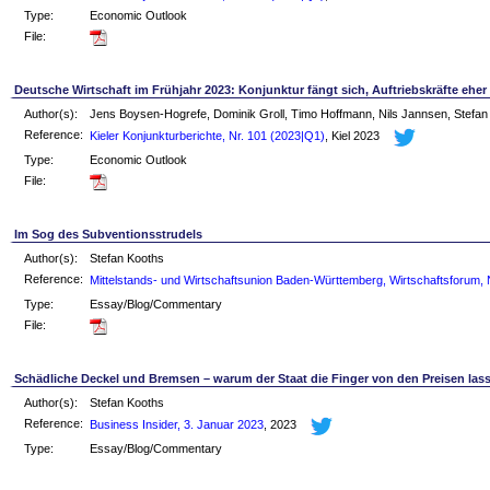
Type:
Economic Outlook
File:
Deutsche Wirtschaft im Frühjahr 2023: Konjunktur fängt sich, Auftriebskräfte eher
Author(s):
Jens Boysen-Hogrefe, Dominik Groll, Timo Hoffmann, Nils Jannsen, Stefan
Reference:
Kieler Konjunkturberichte, Nr. 101 (2023|Q1)
, Kiel 2023
Type:
Economic Outlook
File:
Im Sog des Subventionsstrudels
Author(s):
Stefan Kooths
Reference:
Mittelstands- und Wirtschaftsunion Baden-Württemberg, Wirtschaftsforum, 
Type:
Essay/Blog/Commentary
File:
Schädliche Deckel und Bremsen – warum der Staat die Finger von den Preisen lass
Author(s):
Stefan Kooths
Reference:
Business Insider, 3. Januar 2023
, 2023
Type:
Essay/Blog/Commentary