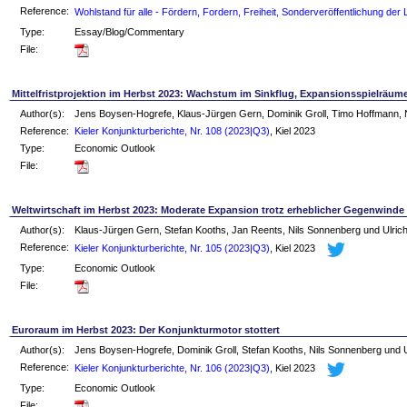
Reference:
Wohlstand für alle - Fördern, Fordern, Freiheit, Sonderveröffentlichung der
Type:
Essay/Blog/Commentary
File:
Mittelfristprojektion im Herbst 2023: Wachstum im Sinkflug, Expansionsspielräume
Author(s):
Jens Boysen-Hogrefe, Klaus-Jürgen Gern, Dominik Groll, Timo Hoffmann, N
Reference:
Kieler Konjunkturberichte, Nr. 108 (2023|Q3)
, Kiel 2023
Type:
Economic Outlook
File:
Weltwirtschaft im Herbst 2023: Moderate Expansion trotz erheblicher Gegenwinde
Author(s):
Klaus-Jürgen Gern, Stefan Kooths, Jan Reents, Nils Sonnenberg und Ulric
Reference:
Kieler Konjunkturberichte, Nr. 105 (2023|Q3)
, Kiel 2023
Type:
Economic Outlook
File:
Euroraum im Herbst 2023: Der Konjunkturmotor stottert
Author(s):
Jens Boysen-Hogrefe, Dominik Groll, Stefan Kooths, Nils Sonnenberg und U
Reference:
Kieler Konjunkturberichte, Nr. 106 (2023|Q3)
, Kiel 2023
Type:
Economic Outlook
File: