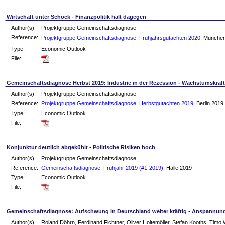
Wirtschaft unter Schock - Finanzpolitik hält dagegen
Author(s):
Projektgruppe Gemeinschaftsdiagnose
Reference:
Projektgruppe Gemeinschaftsdiagnose, Frühjahrsgutachten 2020
, Münche
Type:
Economic Outlook
File:
Gemeinschaftsdiagnose Herbst 2019: Industrie in der Rezession - Wachstumskräf
Author(s):
Projektgruppe Gemeinschaftsdiagnose
Reference:
Projektgruppe Gemeinschaftsdiagnose, Herbstgutachten 2019
, Berlin 2019
Type:
Economic Outlook
File:
Konjunktur deutlich abgekühlt - Politische Risiken hoch
Author(s):
Projektgruppe Gemeinschaftsdiagnose
Reference:
Gemeinschaftsdiagnose, Frühjahr 2019 (#1-2019)
, Halle 2019
Type:
Economic Outlook
File:
Gemeinschaftsdiagnose: Aufschwung in Deutschland weiter kräftig - Anspannu
Author(s):
Roland Döhrn, Ferdinand Fichtner, Oliver Holtemöller, Stefan Kooths, Tim