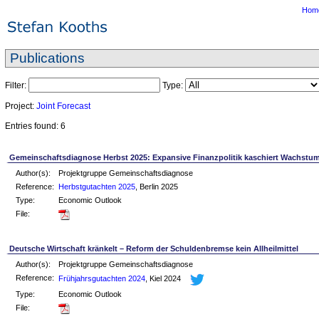
Hom
Publications
Filter:
Type:
Project:
Joint Forecast
Entries found: 6
Gemeinschaftsdiagnose Herbst 2025: Expansive Finanzpolitik kaschiert Wachst
Author(s):
Projektgruppe Gemeinschaftsdiagnose
Reference:
Herbstgutachten 2025
, Berlin 2025
Type:
Economic Outlook
File:
Deutsche Wirtschaft kränkelt – Reform der Schuldenbremse kein Allheilmittel
Author(s):
Projektgruppe Gemeinschaftsdiagnose
Reference:
Frühjahrsgutachten 2024
, Kiel 2024
Type:
Economic Outlook
File: